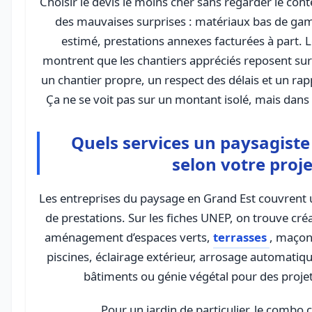
Choisir le devis le moins cher sans regarder le co
des mauvaises surprises : matériaux bas de ga
estimé, prestations annexes facturées à part. Le
montrent que les chantiers appréciés reposent sur
un chantier propre, un respect des délais et un rap
Ça ne se voit pas sur un montant isolé, mais dans l
Quels services un paysagiste
selon votre proje
Les entreprises du paysage en Grand Est couvrent
de prestations. Sur les fiches UNEP, on trouve cré
aménagement d’espaces verts,
terrasses
, maçon
piscines, éclairage extérieur, arrosage automatiqu
bâtiments ou génie végétal pour des projet
Pour un jardin de particulier, le combo c