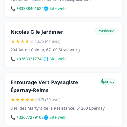
📞 +33388401624
🌐 Site web
Nicolas G le Jardinier
Strasbourg
★
★
★
★
☆
4.6/5 (41 avis)
204 Av. de Colmar, 67100 Strasbourg
📞 +33683317748
🌐 Site web
Entourage Vert Paysagiste
Épernay
Épernay-Reims
★
★
★
★
★
4.9/5 (39 avis)
3 Pl. des Martyrs de la Résistance, 51200 Épernay
📞 +33677279108
🌐 Site web