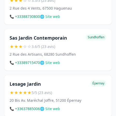
★
★
★
☆
☆
3.5/5 (25 avis)
2 Rue des 4 Vents, 67500 Haguenau
📞 +33388730800
🌐 Site web
Sas Jardin Contemporain
Sundhoffen
★
★
★
☆
☆
3.6/5 (23 avis)
2 Rue des Artisans, 68280 Sundhoffen
📞 +33389715470
🌐 Site web
Lesage Jardin
Épernay
★
★
★
★
★
5/5 (23 avis)
20 Bis Av. Maréchal Joffre, 51200 Épernay
📞 +33637885006
🌐 Site web