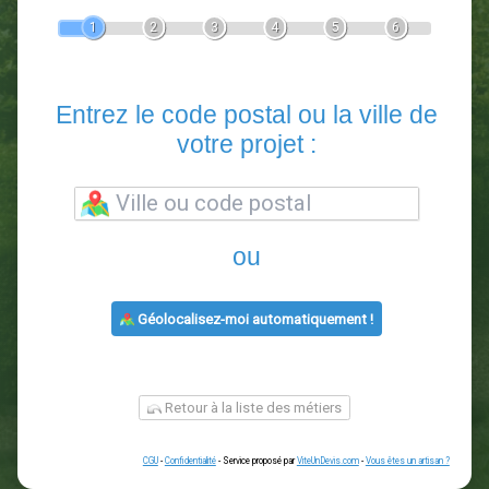
Devis Paysagiste
En 5 minutes, demandez
3 devis comparatifs
paysagistes
dans votre région.
Gratuit, sans pub et sans engagement.
1
2
3
4
5
6
Entrez le code postal ou la vill
votre projet :
ou