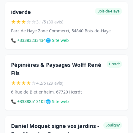
idverde
Bois-de-Haye
★
★
★
☆
☆
3.1/5 (30 avis)
Parc de Haye Zone Commerci, 54840 Bois-de-Haye
📞 +33383233434
🌐 Site web
Pépinières & Paysages Wolff René
Hœrdt
Fils
★
★
★
★
☆
4.2/5 (29 avis)
6 Rue de Bietlenheim, 67720 Hœrdt
📞 +33388513102
🌐 Site web
Daniel Moquet signe vos jardins -
Souligny