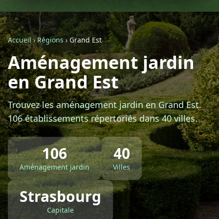
Géolocalisez-moi automatiquement !
Accueil
›
Régions
›
Grand Est
Retour à la liste des métiers
Aménagement jardin
en Grand Est
CGU
-
Confidentialité
- Service proposé par
ViteUnDevis.com
-
Vous êtes
Trouvez les aménagement jardin en Grand Est.
106 établissements répertoriés dans 40 villes.
106
40
Aménagement jardin
Villes
Strasbourg
Capitale