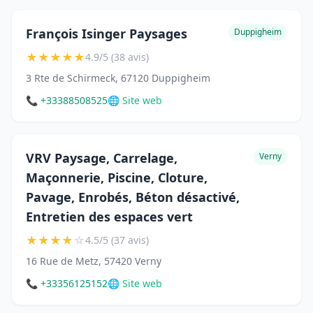
François Isinger Paysages
Duppigheim
★
★
★
★
★
4.9/5 (38 avis)
3 Rte de Schirmeck, 67120 Duppigheim
📞 +33388508525
🌐 Site web
VRV Paysage, Carrelage,
Verny
Maçonnerie, Piscine, Cloture,
Pavage, Enrobés, Béton désactivé,
Entretien des espaces vert
★
★
★
★
☆
4.5/5 (37 avis)
16 Rue de Metz, 57420 Verny
📞 +33356125152
🌐 Site web