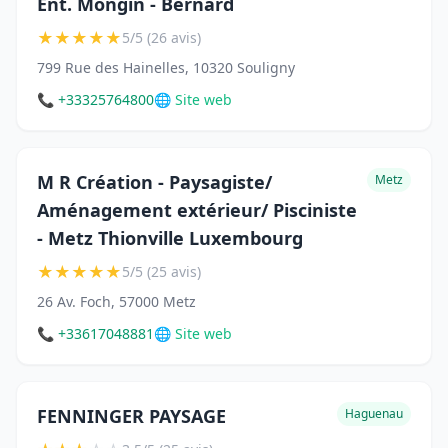
Ent. Mongin - Bernard
★
★
★
★
★
5/5 (26 avis)
799 Rue des Hainelles, 10320 Souligny
📞 +33325764800
🌐 Site web
M R Création - Paysagiste/
Metz
Aménagement extérieur/ Pisciniste
- Metz Thionville Luxembourg
★
★
★
★
★
5/5 (25 avis)
26 Av. Foch, 57000 Metz
📞 +33617048881
🌐 Site web
FENNINGER PAYSAGE
Haguenau