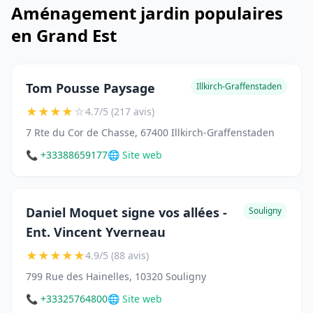
Aménagement jardin populaires
en Grand Est
Tom Pousse Paysage
Illkirch-Graffenstaden
★
★
★
★
☆
4.7/5 (217 avis)
7 Rte du Cor de Chasse, 67400 Illkirch-Graffenstaden
📞 +33388659177
🌐 Site web
Daniel Moquet signe vos allées -
Souligny
Ent. Vincent Yverneau
★
★
★
★
★
4.9/5 (88 avis)
799 Rue des Hainelles, 10320 Souligny
📞 +33325764800
🌐 Site web