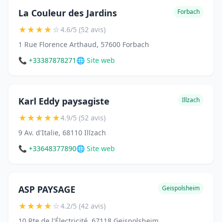
La Couleur des Jardins
Forbach
★
★
★
★
☆
4.6/5 (52 avis)
1 Rue Florence Arthaud, 57600 Forbach
📞 +33387878271
🌐 Site web
Karl Eddy paysagiste
Illzach
★
★
★
★
★
4.9/5 (52 avis)
9 Av. d'Italie, 68110 Illzach
📞 +33648377890
🌐 Site web
ASP PAYSAGE
Geispolsheim
★
★
★
★
☆
4.2/5 (42 avis)
10 Rte de l'Électricité, 67118 Geispolsheim