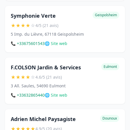
Symphonie Verte
Geispolsheim
★
★
★
★
☆
4/5 (21 avis)
5 Imp. du Lièvre, 67118 Geispolsheim
📞 +33675601543
🌐 Site web
F.COLSON Jardin & Services
Eulmont
★
★
★
★
☆
4.6/5 (21 avis)
3 All. Saules, 54690 Eulmont
📞 +33632865440
🌐 Site web
Adrien Michel Paysagiste
Dounoux
★
★
★
★
★
4.9/5 (20 avis)