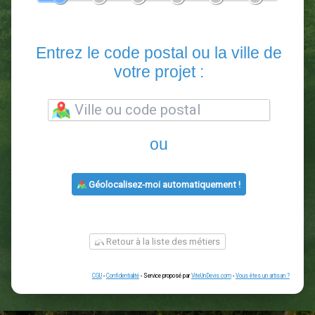
En 5 minutes, demandez
3 devis comparatifs
paysagistes
dans votre région.
Gratuit, sans pub et sans engagement.
1
2
3
4
5
6
Entrez le code postal ou la vill
votre projet :
ou
Géolocalisez-moi automatiquement !