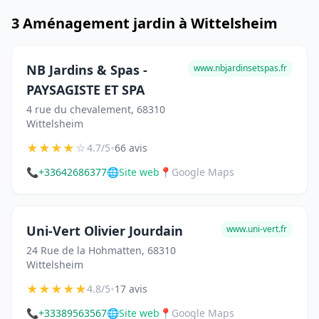
3 Aménagement jardin à Wittelsheim
NB Jardins & Spas -
www.nbjardinsetspas.fr
PAYSAGISTE ET SPA
4 rue du chevalement, 68310
Wittelsheim
★
★
★
★
☆
•
4.7/5
66 avis
📞
+33642686377
🌐
Site web
📍
Google Maps
Uni-Vert Olivier Jourdain
www.uni-vert.fr
24 Rue de la Hohmatten, 68310
Wittelsheim
★
★
★
★
★
•
4.8/5
17 avis
📞
+33389563567
🌐
Site web
📍
Google Maps