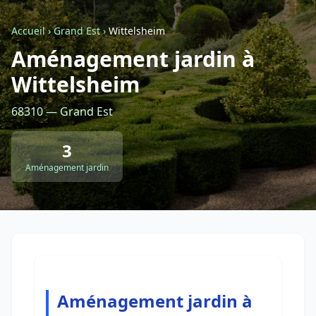
Accueil
›
Grand Est
›
Wittelsheim
Retour à la liste des métiers
Aménagement jardin à
Wittelsheim
CGU
-
Confidentialité
- Service proposé par
ViteUnDevis.com
-
Vous êtes
68310 — Grand Est
3
Aménagement jardin
Aménagement jardin à