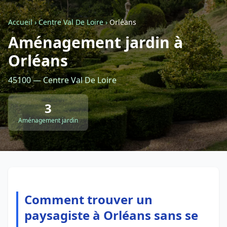
Accueil
›
Centre Val De Loire
›
Orléans
Retour à la liste des métiers
Aménagement jardin à
Orléans
CGU
-
Confidentialité
- Service proposé par
ViteUnDevis.com
-
Vous êtes
45100 — Centre Val De Loire
3
Aménagement jardin
Comment trouver un
paysagiste à Orléans sans se