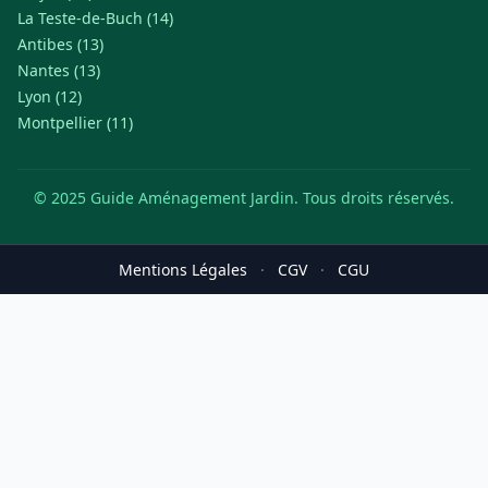
La Teste-de-Buch (14)
Antibes (13)
Nantes (13)
Lyon (12)
Montpellier (11)
© 2025 Guide Aménagement Jardin. Tous droits réservés.
Mentions Légales
·
CGV
·
CGU