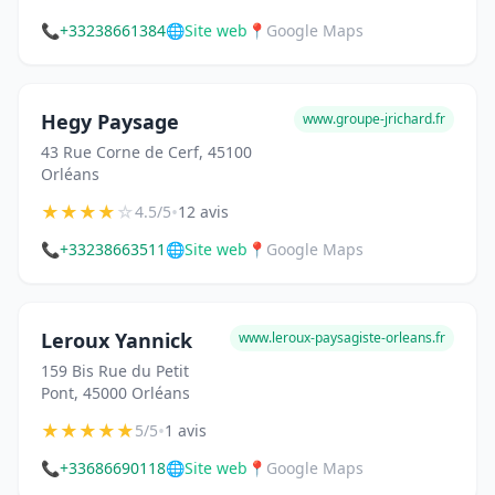
📞
+33238661384
🌐
Site web
📍
Google Maps
Hegy Paysage
www.groupe-jrichard.fr
43 Rue Corne de Cerf, 45100
Orléans
★
★
★
★
☆
•
4.5/5
12 avis
📞
+33238663511
🌐
Site web
📍
Google Maps
Leroux Yannick
www.leroux-paysagiste-orleans.fr
159 Bis Rue du Petit
Pont, 45000 Orléans
★
★
★
★
★
•
5/5
1 avis
📞
+33686690118
🌐
Site web
📍
Google Maps