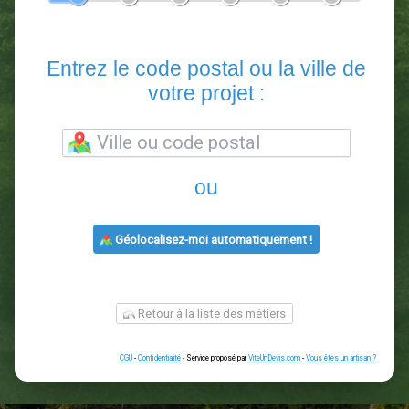
En 5 minutes, demandez
3 devis comparatifs
paysagistes
dans votre région.
Gratuit, sans pub et sans engagement.
1
2
3
4
5
6
Entrez le code postal ou la vill
votre projet :
ou
Géolocalisez-moi automatiquement !