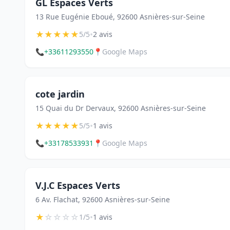
GL Espaces Verts
13 Rue Eugénie Eboué, 92600 Asnières-sur-Seine
★
★
★
★
★
•
5/5
2 avis
📞
+33611293550
📍
Google Maps
cote jardin
15 Quai du Dr Dervaux, 92600 Asnières-sur-Seine
★
★
★
★
★
•
5/5
1 avis
📞
+33178533931
📍
Google Maps
V.J.C Espaces Verts
6 Av. Flachat, 92600 Asnières-sur-Seine
★
☆
☆
☆
☆
•
1/5
1 avis