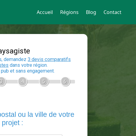
Accueil
Régions
Blog
Contact
Devis Paysagiste
En 5 minutes, demandez
3 devis compara
aux
paysagistes
dans votre région.
Gratuit, sans pub et sans engagement.
1
2
3
4
5