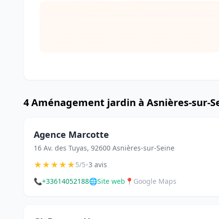
4 Aménagement jardin à Asnières-sur-S
Agence Marcotte
16 Av. des Tuyas, 92600 Asnières-sur-Seine
★
★
★
★
★
•
5/5
3 avis
📞
+33614052188
🌐
Site web
📍
Google Maps