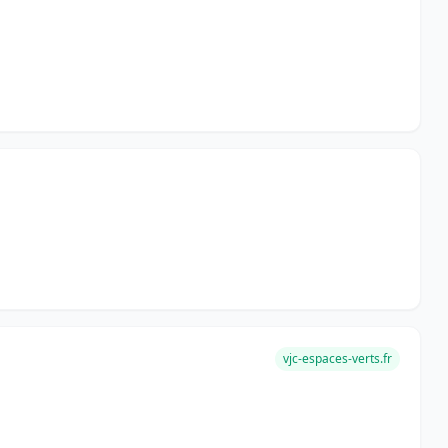
vjc-espaces-verts.fr