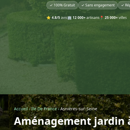
✓ 100% Gratuit
✓ Sans engagement
✓ Ré
⭐
4.8/5
avis
🏢
12 000+
artisans
📍
25 000+
villes
Accueil
›
Ile De France
›
Asnières-sur-Seine
Aménagement jardin à