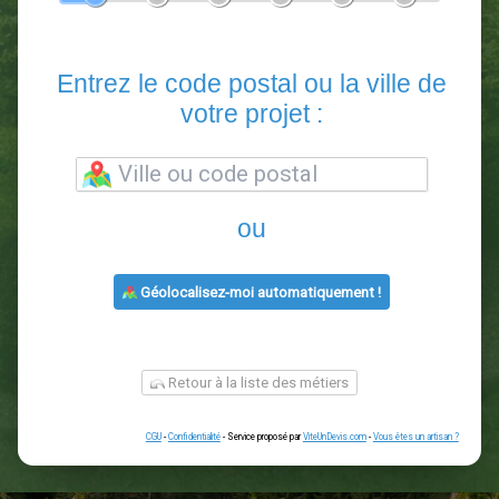
En 5 minutes, demandez
3 devis comparatifs
paysagistes
dans votre région.
Gratuit, sans pub et sans engagement.
1
2
3
4
5
6
Entrez le code postal ou la vill
votre projet :
ou
Géolocalisez-moi automatiquement !