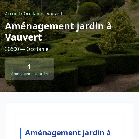
Accueil
›
Occitanie
›
Vauvert
Retour à la liste des métiers
Aménagement jardin à
Vauvert
CGU
-
Confidentialité
- Service proposé par
ViteUnDevis.com
-
Vous êtes
30600 — Occitanie
1
Aménagement jardin
Aménagement jardin à