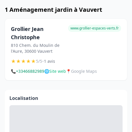
1 Aménagement jardin à Vauvert
Grollier Jean
www.grollier-espaces-verts.fr
Christophe
810 Chem. du Moulin de
l'Aure, 30600 Vauvert
★
★
★
★
★
•
5/5
1 avis
📞
+33466882989
🌐
Site web
📍
Google Maps
Localisation