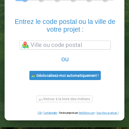
En 5 minutes, demandez
3 devis comparatifs
paysagistes
dans votre région.
Gratuit, sans pub et sans engagement.
1
2
3
4
5
6
Entrez le code postal ou la vill
votre projet :
ou
Géolocalisez-moi automatiquement !