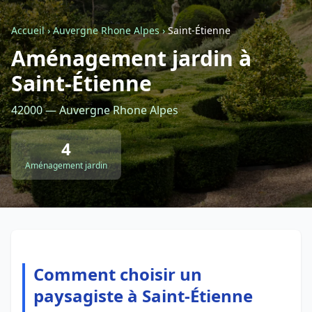
Accueil
›
Auvergne Rhone Alpes
›
Saint-Étienne
Retour à la liste des métiers
Aménagement jardin à
Saint-Étienne
CGU
-
Confidentialité
- Service proposé par
ViteUnDevis.com
-
Vous êtes
42000 — Auvergne Rhone Alpes
4
Aménagement jardin
Comment choisir un
paysagiste à Saint-Étienne