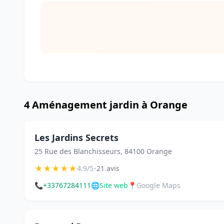
4 Aménagement jardin à Orange
Les Jardins Secrets
25 Rue des Blanchisseurs, 84100 Orange
★
★
★
★
★
•
4.9/5
21 avis
📞
+33767284111
🌐
Site web
📍
Google Maps