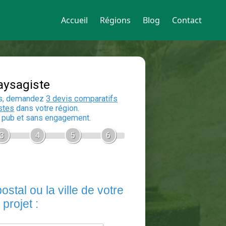
Accueil
Régions
Blog
Contact
Devis Paysagiste
En 5 minutes, demandez
3 devis compara
aux
paysagistes
dans votre région.
Gratuit, sans pub et sans engagement.
1
2
3
4
5