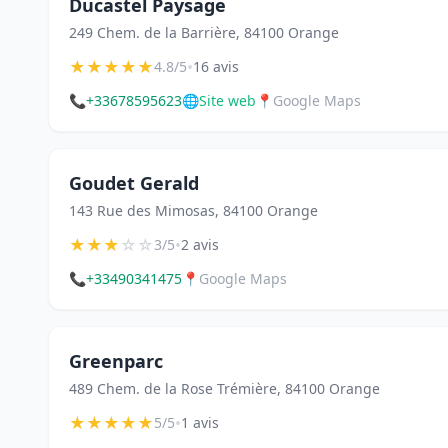
Ducastel Paysage
249 Chem. de la Barrière, 84100 Orange
★
★
★
★
★
•
4.8/5
16 avis
📞
+33678595623
🌐
Site web
📍
Google Maps
Goudet Gerald
143 Rue des Mimosas, 84100 Orange
★
★
★
☆
☆
•
3/5
2 avis
📞
+33490341475
📍
Google Maps
Greenparc
489 Chem. de la Rose Trémière, 84100 Orange
★
★
★
★
★
•
5/5
1 avis