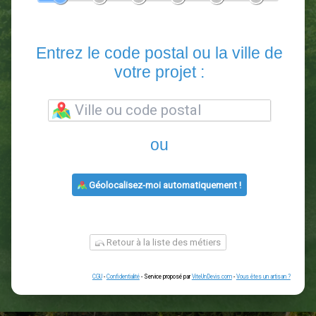
En 5 minutes, demandez
3 devis comparatifs
paysagistes
dans votre région.
Gratuit, sans pub et sans engagement.
1
2
3
4
5
6
Entrez le code postal ou la vill
votre projet :
ou
Géolocalisez-moi automatiquement !