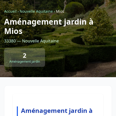
Accueil
›
Nouvelle Aquitaine
›
Mios
Retour à la liste des métiers
Aménagement jardin à
Mios
CGU
-
Confidentialité
- Service proposé par
ViteUnDevis.com
-
Vous êtes
33380 — Nouvelle Aquitaine
2
Aménagement jardin
Aménagement jardin à