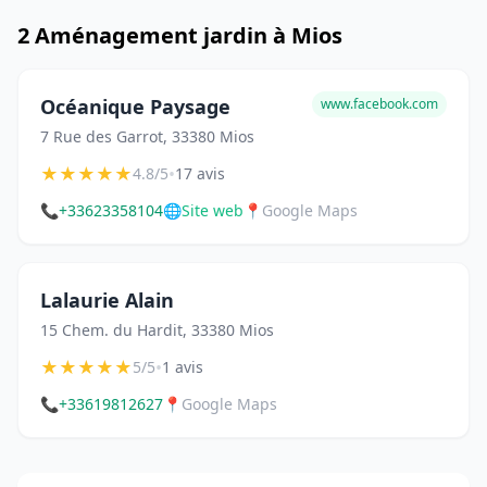
2 Aménagement jardin à Mios
Océanique Paysage
www.facebook.com
7 Rue des Garrot, 33380 Mios
★
★
★
★
★
•
4.8/5
17 avis
📞
+33623358104
🌐
Site web
📍
Google Maps
Lalaurie Alain
15 Chem. du Hardit, 33380 Mios
★
★
★
★
★
•
5/5
1 avis
📞
+33619812627
📍
Google Maps