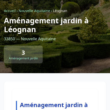
Accueil
›
Nouvelle Aquitaine
›
Léognan
Retour à la liste des métiers
Aménagement jardin à
Léognan
CGU
-
Confidentialité
- Service proposé par
ViteUnDevis.com
-
Vous êtes
33850 — Nouvelle Aquitaine
3
Aménagement jardin
Aménagement jardin à