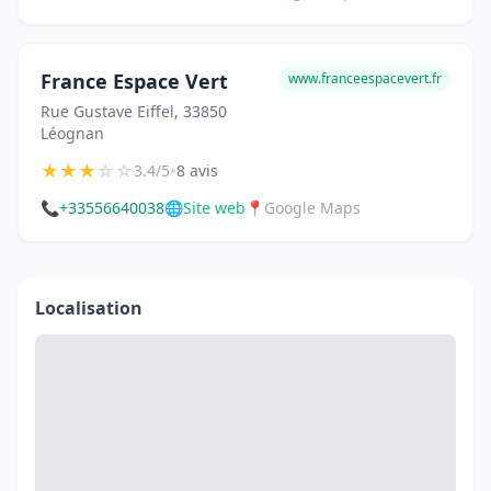
France Espace Vert
www.franceespacevert.fr
Rue Gustave Eiffel, 33850
Léognan
★
★
★
☆
☆
•
3.4/5
8 avis
📞
+33556640038
🌐
Site web
📍
Google Maps
Localisation