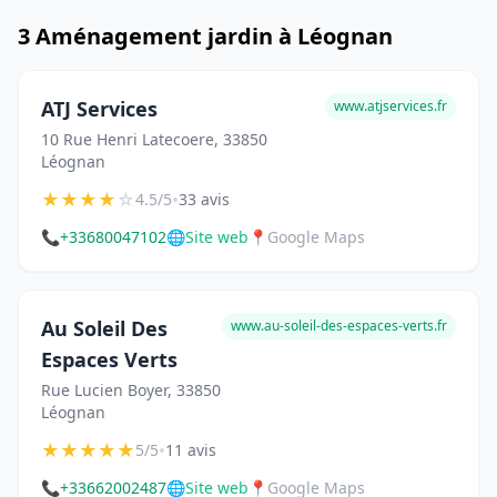
3 Aménagement jardin à Léognan
ATJ Services
www.atjservices.fr
10 Rue Henri Latecoere, 33850
Léognan
★
★
★
★
☆
•
4.5/5
33 avis
📞
+33680047102
🌐
Site web
📍
Google Maps
Au Soleil Des
www.au-soleil-des-espaces-verts.fr
Espaces Verts
Rue Lucien Boyer, 33850
Léognan
★
★
★
★
★
•
5/5
11 avis
📞
+33662002487
🌐
Site web
📍
Google Maps