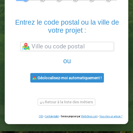
En 5 minutes, demandez
3 devis comparatifs
paysagistes
dans votre région.
Gratuit, sans pub et sans engagement.
1
2
3
4
5
6
Entrez le code postal ou la vill
votre projet :
ou
Géolocalisez-moi automatiquement !