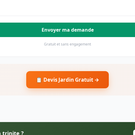
Envoyer ma demande
Gratuit et sans engagement
📋 Devis Jardin Gratuit →
 trinite ?