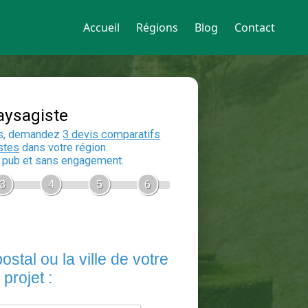
Accueil
Régions
Blog
Contact
Devis Paysagiste
En 5 minutes, demandez
3 devis compara
aux
paysagistes
dans votre région.
Gratuit, sans pub et sans engagement.
1
2
3
4
5