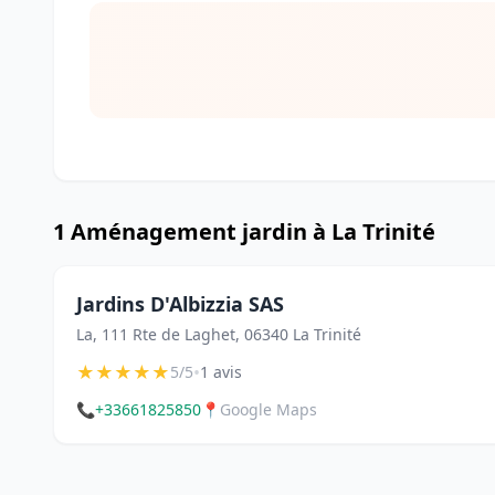
1 Aménagement jardin à La Trinité
Jardins D'Albizzia SAS
La, 111 Rte de Laghet, 06340 La Trinité
★
★
★
★
★
•
5/5
1 avis
📞
+33661825850
📍
Google Maps