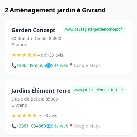
2 Aménagement jardin à Givrand
Garden Concept
www.paysagiste-gardenconcept.fr
30 Rue du Danilo, 85800
Givrand
★
★
★
★
★
•
4.8/5
39 avis
📞
+33624955556
🌐
Site web
📍
Google Maps
Jardins Élément Terre
www.jardins-element-terre.fr
3 Rue de Bel air, 85800
Givrand
★
★
★
★
★
•
5/5
8 avis
📞
+33611034669
🌐
Site web
📍
Google Maps