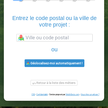
En 5 minutes, demandez
3 devis comparatifs
paysagistes
dans votre région.
Gratuit, sans pub et sans engagement.
1
2
3
4
5
6
Entrez le code postal ou la vill
votre projet :
ou
Géolocalisez-moi automatiquement !