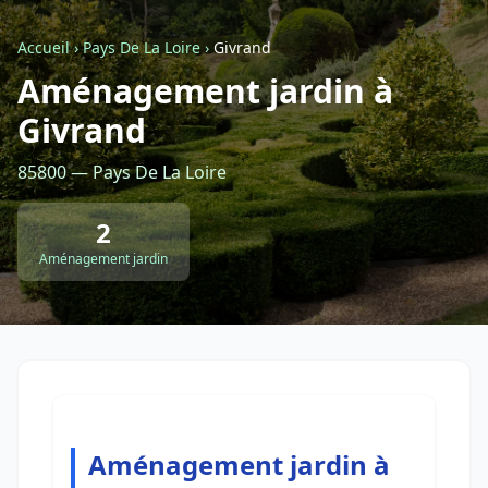
Accueil
›
Pays De La Loire
›
Givrand
Retour à la liste des métiers
Aménagement jardin à
Givrand
CGU
-
Confidentialité
- Service proposé par
ViteUnDevis.com
-
Vous êtes
85800 — Pays De La Loire
2
Aménagement jardin
Aménagement jardin à