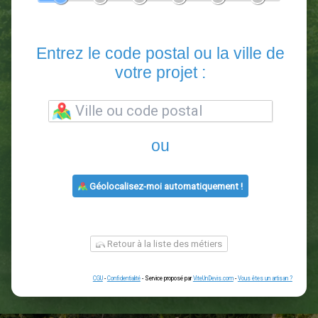
En 5 minutes, demandez
3 devis comparatifs
paysagistes
dans votre région.
Gratuit, sans pub et sans engagement.
1
2
3
4
5
6
Entrez le code postal ou la vill
votre projet :
ou
Géolocalisez-moi automatiquement !