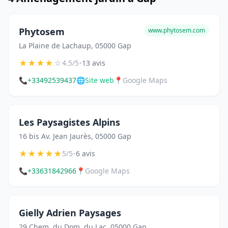
Phytosem
www.phytosem.com
La Plaine de Lachaup, 05000 Gap
★
★
★
★
☆
•
4.5/5
13 avis
📞
+33492539437
🌐
Site web
📍
Google Maps
Les Paysagistes Alpins
16 bis Av. Jean Jaurès, 05000 Gap
★
★
★
★
★
•
5/5
6 avis
📞
+33631842966
📍
Google Maps
Gielly Adrien Paysages
29 Chem. du Dom. du Lac, 05000 Gap