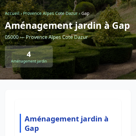
Accueil
›
Provence Alpes Cote Dazur
›
Gap
Retour à la liste des métiers
Aménagement jardin à Gap
05000 — Provence Alpes Cote Dazur
CGU
-
Confidentialité
- Service proposé par
ViteUnDevis.com
-
Vous êtes
4
Aménagement jardin
Aménagement jardin à
Gap