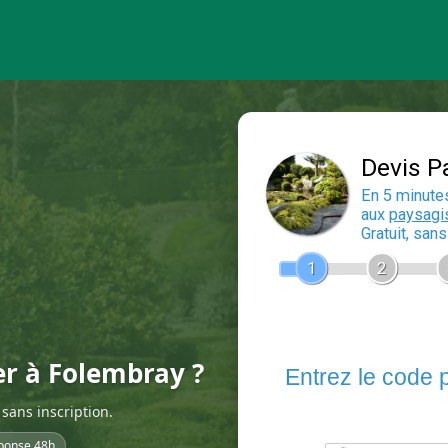
er à Folembray ?
sans inscription.
ponse 48h