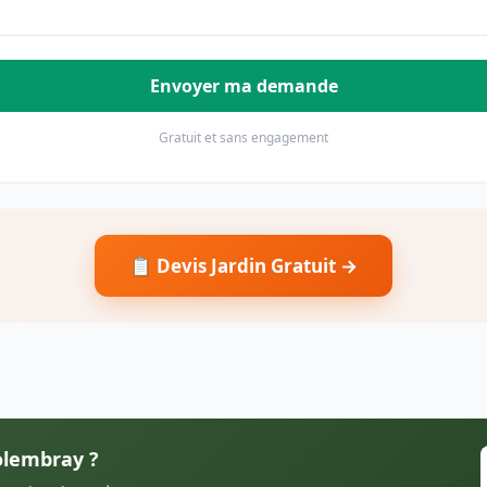
Envoyer ma demande
Gratuit et sans engagement
📋 Devis Jardin Gratuit →
Folembray ?