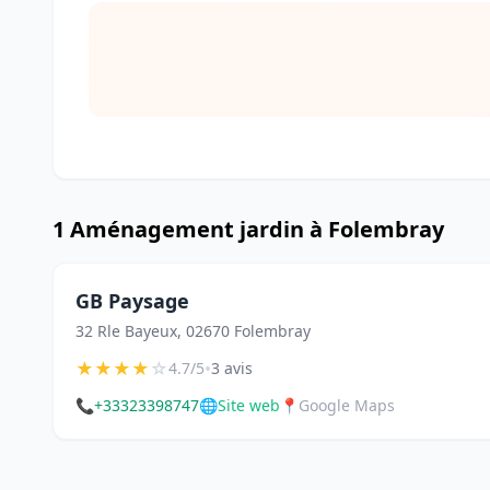
1 Aménagement jardin à Folembray
GB Paysage
32 Rle Bayeux, 02670 Folembray
★
★
★
★
☆
•
4.7/5
3 avis
📞
+33323398747
🌐
Site web
📍
Google Maps