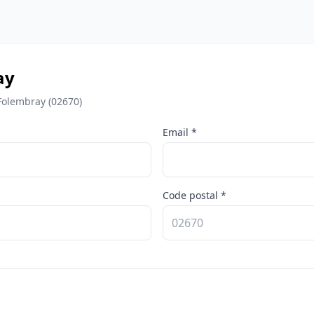
ay
Folembray (02670)
Email *
Code postal *