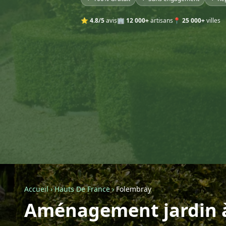
⭐
4.8/5
avis
🏢
12 000+
artisans
📍
25 000+
villes
Accueil
›
Hauts De France
›
Folembray
Aménagement jardin 