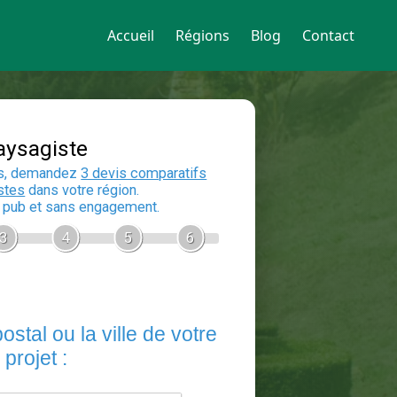
Accueil
Régions
Blog
Contact
Devis Paysagiste
En 5 minutes, demandez
3 devis compara
aux
paysagistes
dans votre région.
Gratuit, sans pub et sans engagement.
1
2
3
4
5