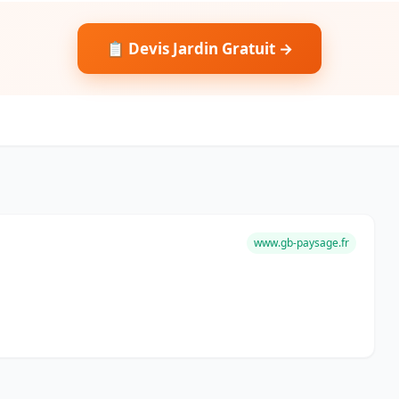
📋 Devis Jardin Gratuit →
www.gb-paysage.fr