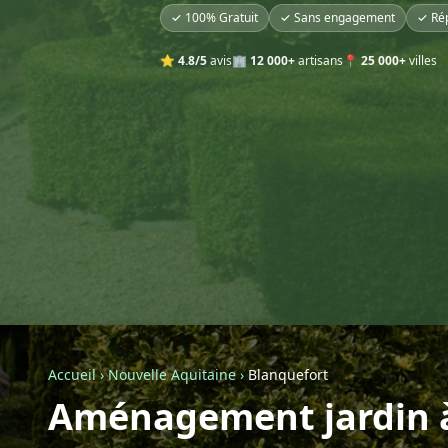
✓ 100% Gratuit
✓ Sans engagement
✓ Ré
⭐
4.8/5
avis
🏢
12 000+
artisans
📍
25 000+
villes
Accueil
›
Nouvelle Aquitaine
›
Blanquefort
Aménagement jardin à