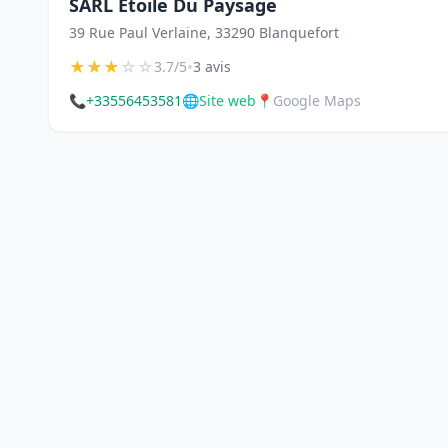
SARL Etoile Du Paysage
39 Rue Paul Verlaine, 33290 Blanquefort
★
★
★
☆
☆
•
3.7/5
3 avis
📞
+33556453581
🌐
Site web
📍
Google Maps