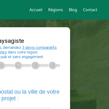
Accueil
Régions
Blog
Contact
Devis Paysagiste
En 5 minutes, demandez
3 devis compara
aux
paysagistes
dans votre région.
Gratuit, sans pub et sans engagement.
1
2
3
4
5