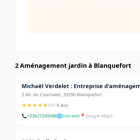
2 Aménagement jardin à Blanquefort
Michaël Verdelet : Entreprise d'aménage
2 All. du Cournalet, 33290 Blanquefort
★
★
★
★
★
•
5/5
9 avis
📞
+33627349588
🌐
Site web
📍
Google Maps