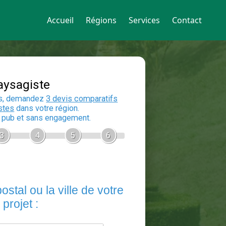
Accueil
Régions
Services
Contact
Devis Paysagiste
En 5 minutes, demandez
3 devis compara
aux
paysagistes
dans votre région.
Gratuit, sans pub et sans engagement.
1
2
3
4
5