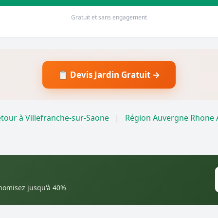
Gratuit et sans engagement
📋 Devis Jardin Gratuit →
tour à Villefranche-sur-Saone
|
Région Auvergne Rhone 
onomisez jusqu'à 40%