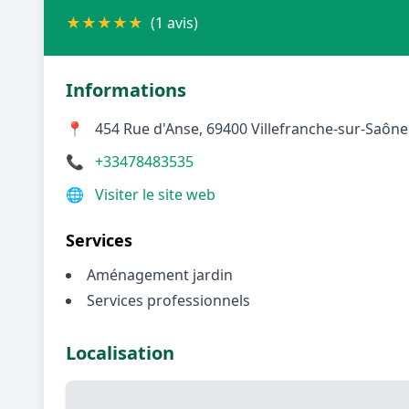
★
★
★
★
★
(1 avis)
Informations
📍
454 Rue d'Anse, 69400 Villefranche-sur-Saône
📞
+33478483535
🌐
Visiter le site web
Services
Aménagement jardin
Services professionnels
Localisation