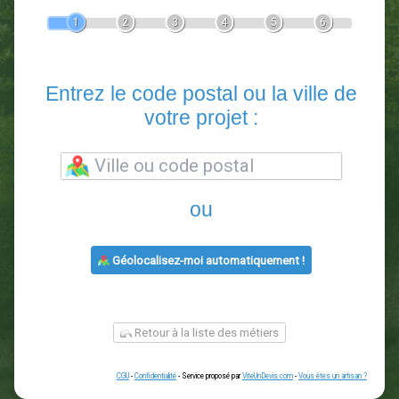
Devis Paysagiste
En 5 minutes, demandez
3 devis comparatifs
paysagistes
dans votre région.
Gratuit, sans pub et sans engagement.
1
2
3
4
5
6
Entrez le code postal ou la vill
votre projet :
ou