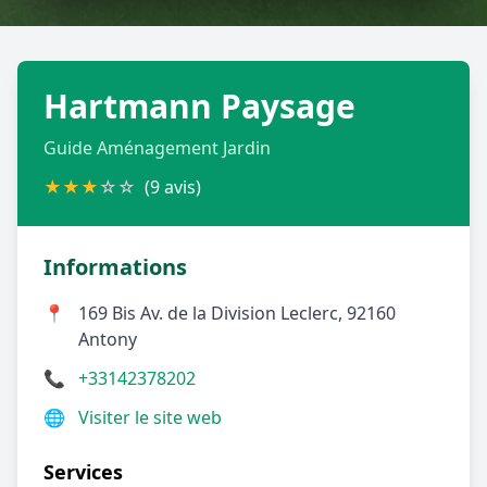
Géolocalisez-moi automatiquement !
Hartmann Paysage
Retour à la liste des métiers
Guide Aménagement Jardin
CGU
-
Confidentialité
- Service proposé par
ViteUnDevis.com
-
Vous êtes
★
★
★
☆
☆
(9 avis)
Informations
📍
169 Bis Av. de la Division Leclerc, 92160
Antony
📞
+33142378202
🌐
Visiter le site web
Services