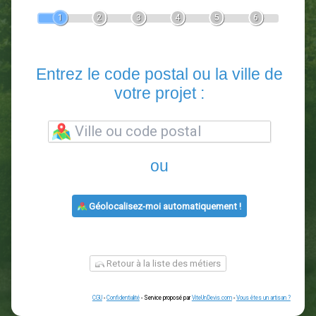
Devis Paysagiste
En 5 minutes, demandez
3 devis comparatifs
paysagistes
dans votre région.
Gratuit, sans pub et sans engagement.
1
2
3
4
5
6
Entrez le code postal ou la vill
votre projet :
ou