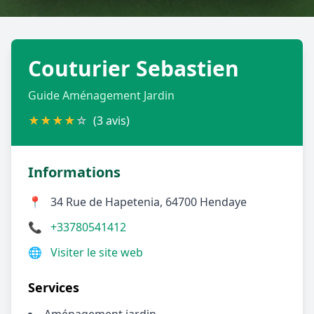
Géolocalisez-moi automatiquement !
Couturier Sebastien
Retour à la liste des métiers
Guide Aménagement Jardin
CGU
-
Confidentialité
- Service proposé par
ViteUnDevis.com
-
Vous êtes
★
★
★
★
☆
(3 avis)
Informations
📍
34 Rue de Hapetenia, 64700 Hendaye
📞
+33780541412
🌐
Visiter le site web
Services
Aménagement jardin