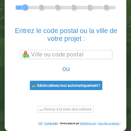
Devis Paysagiste
En 5 minutes, demandez
3 devis comparatifs
paysagistes
dans votre région.
Gratuit, sans pub et sans engagement.
1
2
3
4
5
6
Entrez le code postal ou la vill
votre projet :
ou