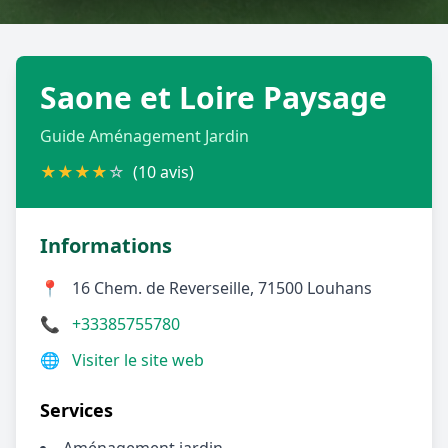
Géolocalisez-moi automatiquement !
Saone et Loire Paysage
Retour à la liste des métiers
Guide Aménagement Jardin
CGU
-
Confidentialité
- Service proposé par
ViteUnDevis.com
-
Vous êtes
★
★
★
★
☆
(10 avis)
Informations
📍
16 Chem. de Reverseille, 71500 Louhans
📞
+33385755780
🌐
Visiter le site web
Services
Aménagement jardin