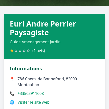
Géolocalisez-moi automatiquement !
Eurl Andre Perrier
Retour à la liste des métiers
Paysagiste
CGU
-
Confidentialité
- Service proposé par
ViteUnDevis.com
-
Vous êtes
Guide Aménagement Jardin
★
☆
☆
☆
☆
(1 avis)
Informations
📍
786 Chem. de Bonnefond, 82000
Montauban
📞
+33563911608
🌐
Visiter le site web