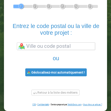
Devis Paysagiste
En 5 minutes, demandez
3 devis comparatifs
paysagistes
dans votre région.
Gratuit, sans pub et sans engagement.
1
2
3
4
5
6
Entrez le code postal ou la vill
votre projet :
ou