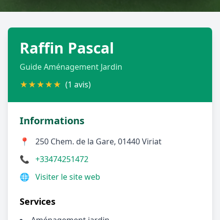
Géolocalisez-moi automatiquement !
Raffin Pascal
Retour à la liste des métiers
Guide Aménagement Jardin
CGU
-
Confidentialité
- Service proposé par
ViteUnDevis.com
-
Vous êtes
★
★
★
★
★
(1 avis)
Informations
📍
250 Chem. de la Gare, 01440 Viriat
📞
+33474251472
🌐
Visiter le site web
Services
Aménagement jardin