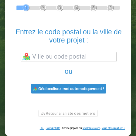
Devis Paysagiste
En 5 minutes, demandez
3 devis comparatifs
paysagistes
dans votre région.
Gratuit, sans pub et sans engagement.
1
2
3
4
5
6
Entrez le code postal ou la vill
votre projet :
ou