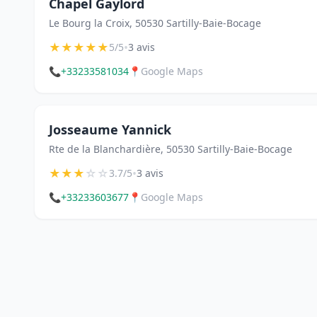
Chapel Gaylord
Le Bourg la Croix, 50530 Sartilly-Baie-Bocage
★
★
★
★
★
•
5/5
3 avis
📞
+33233581034
📍
Google Maps
Josseaume Yannick
Rte de la Blanchardière, 50530 Sartilly-Baie-Bocage
★
★
★
☆
☆
•
3.7/5
3 avis
📞
+33233603677
📍
Google Maps