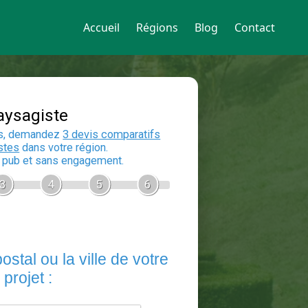
Accueil
Régions
Blog
Contact
Devis Paysagiste
En 5 minutes, demandez
3 devis compara
aux
paysagistes
dans votre région.
Gratuit, sans pub et sans engagement.
1
2
3
4
5