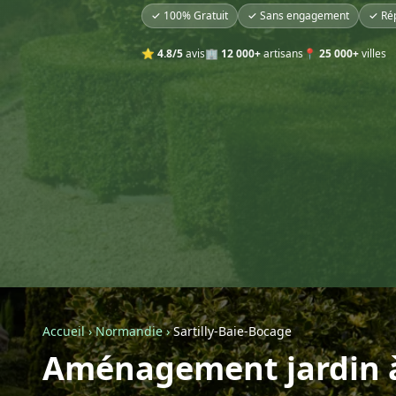
✓ 100% Gratuit
✓ Sans engagement
✓ Ré
⭐
4.8/5
avis
🏢
12 000+
artisans
📍
25 000+
villes
Accueil
›
Normandie
›
Sartilly-Baie-Bocage
Aménagement jardin à