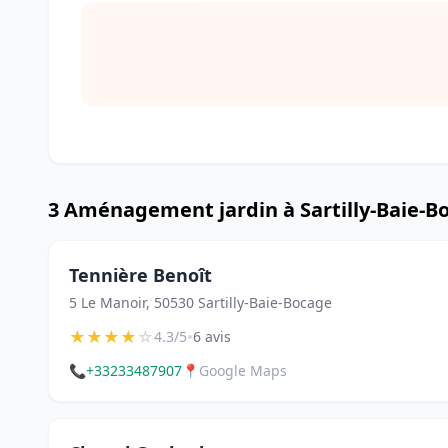
3 Aménagement jardin à Sartilly-Baie-B
Tennière Benoît
5 Le Manoir, 50530 Sartilly-Baie-Bocage
★
★
★
★
☆
•
4.3/5
6 avis
📞
+33233487907
📍
Google Maps