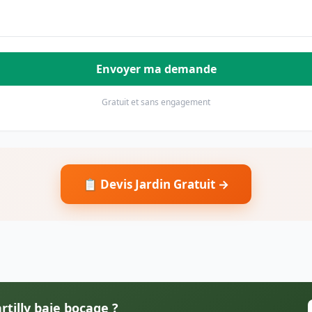
Envoyer ma demande
Gratuit et sans engagement
📋 Devis Jardin Gratuit →
rtilly baie bocage ?