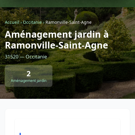
Géolocalisez-moi automatiquement !
Accueil
›
Occitanie
›
Ramonville-Saint-Agne
Aménagement jardin à
Retour à la liste des métiers
Ramonville-Saint-Agne
CGU
-
Confidentialité
- Service proposé par
ViteUnDevis.com
-
Vous êtes
31520 — Occitanie
2
Aménagement jardin