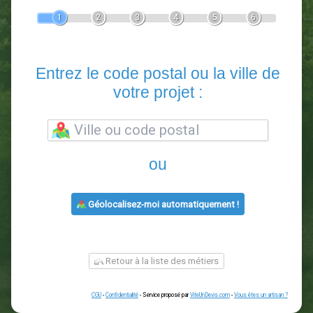
Devis Paysagiste
En 5 minutes, demandez
3 devis comparatifs
paysagistes
dans votre région.
Gratuit, sans pub et sans engagement.
1
2
3
4
5
6
Entrez le code postal ou la vill
votre projet :
ou