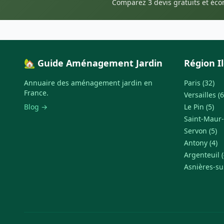
Comparez 3 devis gratuits et éc
🏡 Guide Aménagement Jardin
Région I
Annuaire des aménagement jardin en
Paris (32)
France.
Versailles (6
Blog →
Le Pin (5)
Saint-Maur-
Servon (5)
Antony (4)
Argenteuil (
Asnières-su