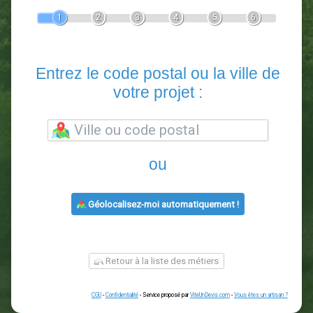
Devis Paysagiste
En 5 minutes, demandez
3 devis comparatifs
paysagistes
dans votre région.
Gratuit, sans pub et sans engagement.
1
2
3
4
5
6
Entrez le code postal ou la vill
votre projet :
ou