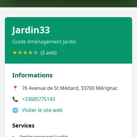
Géolocalisez-moi automatiquement !
Jardin33
Retour à la liste des métiers
Guide Aménagement Jardin
CGU
-
Confidentialité
- Service proposé par
ViteUnDevis.com
-
Vous êtes
★
★
★
★
☆
(5 avis)
Informations
📍
76 Avenue de St Médard, 33700 Mérignac
📞
+33685775143
🌐
Visiter le site web
Services
Aménagement jardin