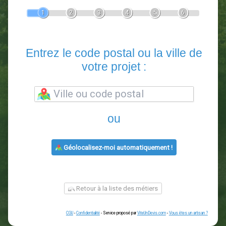
Devis Paysagiste
En 5 minutes, demandez
3 devis comparatifs
paysagistes
dans votre région.
Gratuit, sans pub et sans engagement.
1
2
3
4
5
6
Entrez le code postal ou la vill
votre projet :
ou