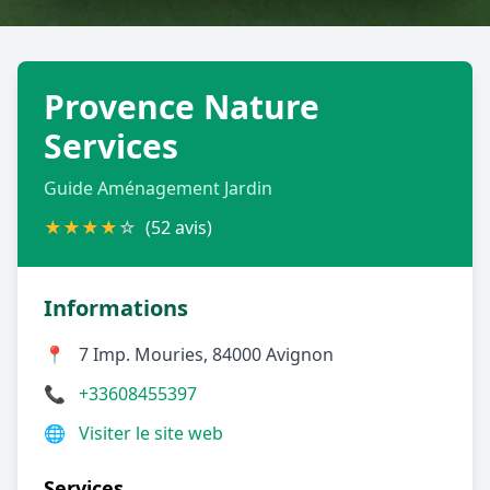
Géolocalisez-moi automatiquement !
Provence Nature
Retour à la liste des métiers
Services
CGU
-
Confidentialité
- Service proposé par
ViteUnDevis.com
-
Vous êtes
Guide Aménagement Jardin
★
★
★
★
☆
(52 avis)
Informations
📍
7 Imp. Mouries, 84000 Avignon
📞
+33608455397
🌐
Visiter le site web
Services