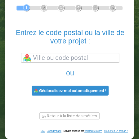
Devis Paysagiste
En 5 minutes, demandez
3 devis comparatifs
paysagistes
dans votre région.
Gratuit, sans pub et sans engagement.
1
2
3
4
5
6
Entrez le code postal ou la vill
votre projet :
ou