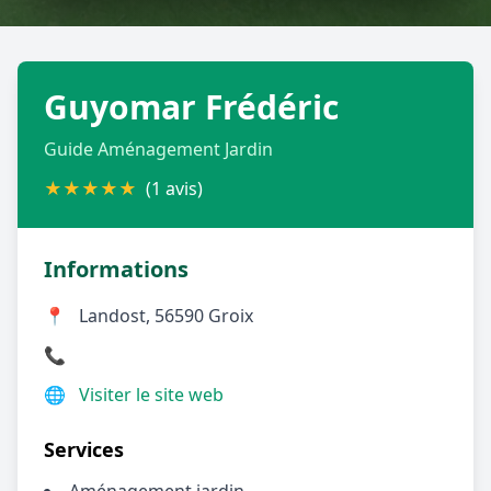
Géolocalisez-moi automatiquement !
Guyomar Frédéric
Retour à la liste des métiers
Guide Aménagement Jardin
CGU
-
Confidentialité
- Service proposé par
ViteUnDevis.com
-
Vous êtes
★
★
★
★
★
(1 avis)
Informations
📍
Landost, 56590 Groix
📞
🌐
Visiter le site web
Services
Aménagement jardin